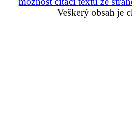
možnost citací textů ze strán
Veškerý obsah je c