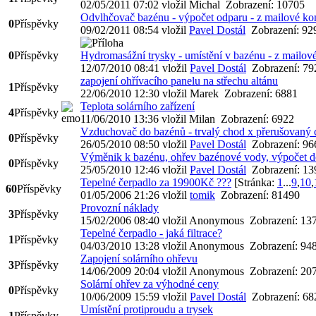
02/05/2011 07:02
vložil Michal
Zobrazení: 10705
Odvlhčovač bazénu - výpočet odparu - z mailové k
0
Příspěvky
09/02/2011 08:54
vložil
Pavel Dostál
Zobrazení: 92
0
Příspěvky
Hydromasážní trysky - umístění v bazénu - z mailo
12/07/2010 08:41
vložil
Pavel Dostál
Zobrazení: 79
zapojení ohřívacího panelu na střechu altánu
1
Příspěvky
22/06/2010 12:30
vložil Marek
Zobrazení: 6881
Teplota solárního zařízení
4
Příspěvky
11/06/2010 13:36
vložil Milan
Zobrazení: 6922
Vzduchovač do bazénů - trvalý chod x přerušovaný 
0
Příspěvky
26/05/2010 08:50
vložil
Pavel Dostál
Zobrazení: 96
Výměnik k bazénu, ohřev bazénové vody, výpočet d
0
Příspěvky
25/05/2010 12:46
vložil
Pavel Dostál
Zobrazení: 13
Tepelné čerpadlo za 19900Kč ???
[Stránka:
1
...
9
,
10
,
60
Příspěvky
01/05/2006 21:26
vložil
tomik
Zobrazení: 81490
Provozní náklady
3
Příspěvky
15/02/2006 08:40
vložil Anonymous
Zobrazení: 13
Tepelné čerpadlo - jaká filtrace?
1
Příspěvky
04/03/2010 13:28
vložil Anonymous
Zobrazení: 94
Zapojení solárního ohřevu
3
Příspěvky
14/06/2009 20:04
vložil Anonymous
Zobrazení: 20
Solární ohřev za výhodné ceny
0
Příspěvky
10/06/2009 15:59
vložil
Pavel Dostál
Zobrazení: 68
Umístění protiproudu a trysek
1
Příspěvky