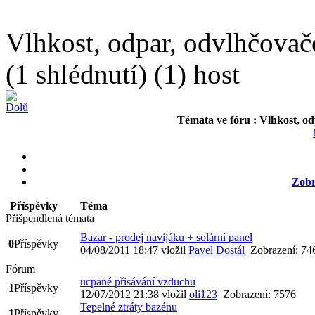
Vlhkost, odpar, odvlhčovače
(1 shlédnutí) (1) host
Témata ve fóru :
Vlhkost, od
Zobr
Příspěvky
Téma
Přišpendlená témata
Bazar - prodej navijáku + solární panel
0
Příspěvky
04/08/2011 18:47
vložil
Pavel Dostál
Zobrazení: 7
Fórum
ucpané přisávání vzduchu
1
Příspěvky
12/07/2012 21:38
vložil
oli123
Zobrazení: 7576
Tepelné ztráty bazénu
1
Příspěvky