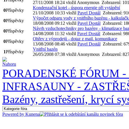
27/11/2008 18:24
vložil Anonymous
Zobrazení: 10
Kondenzační kotel - úspora energie při vytápění
0
Příspěvky
21/10/2008 10:33
vložil
Pavel Dostál
Zobrazení: 91
Výpočet odparu vody z vnitřního bazénu - kalkulač
0
Příspěvky
18/08/2008 09:12
vložil
Pavel Dostál
Zobrazení: 18
Návrh vzduchotechniky pro bazény - klimatizace ba
0
Příspěvky
14/08/2008 11:32
vložil
Pavel Dostál
Zobrazení: 98
Ohřev z výprodejů - dotaz z mail. komunikace
0
Příspěvky
13/08/2008 08:46
vložil
Pavel Dostál
Zobrazení: 67
Vnitřní bazén
1
Příspěvky
26/05/2008 07:38
vložil Anonymous
Zobrazení: 82
PORADENSKÉ FÓRUM - 
INFRASAUNY - ZASTŘEŠ
Bazény, zastřešení, krycí sy
Powered by
Kunena