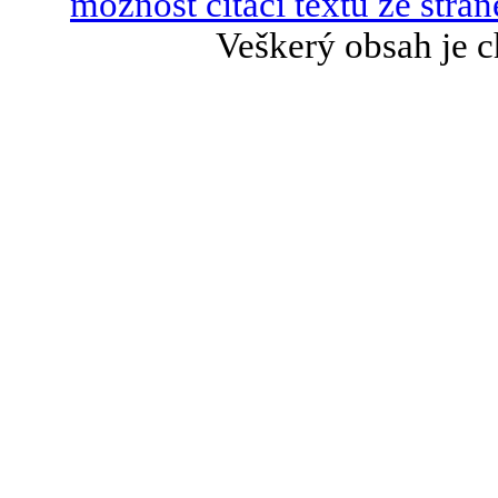
možnost citací textů ze strán
Veškerý obsah je c