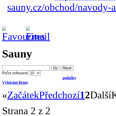
sauny.cz/obchod/navody-a
Sauny
Go
Reset
Počet zobrazení
položky
Vybírání firmy
«
Začátek
Předchozí
1
2
Další
Strana 2 z 2