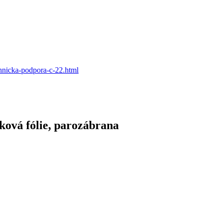
hnicka-podpora-c-22.html
ková fólie, parozábrana