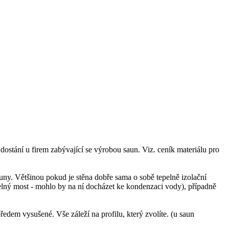
dostání u firem zabývající se výrobou saun. Viz. ceník materiálu pro
sauny. Většinou pokud je stěna dobře sama o sobě tepelně izolační
pelný most - mohlo by na ní docházet ke kondenzaci vody), případně
edem vysušené. Vše záleží na profilu, který zvolíte. (u saun