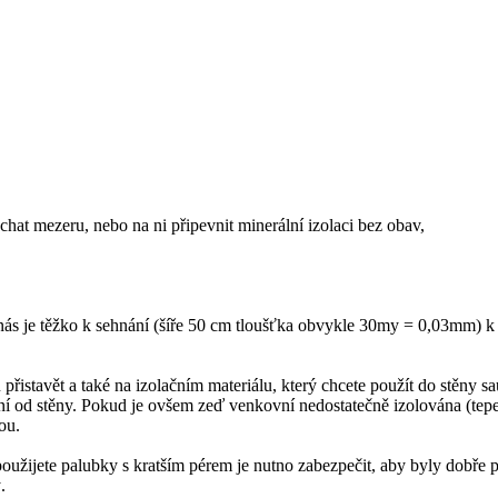
chat mezeru, nebo na ni připevnit minerální izolaci bez obav,
 nás je těžko k sehnání (šíře 50 cm tloušťka obvykle 30my = 0,03mm) k 
 přistavět a také na izolačním materiálu, který chcete použít do stěny 
zení od stěny. Pokud je ovšem zeď venkovní nedostatečně izolována (te
ou.
užijete palubky s kratším pérem je nutno zabezpečit, aby byly dobře př
.