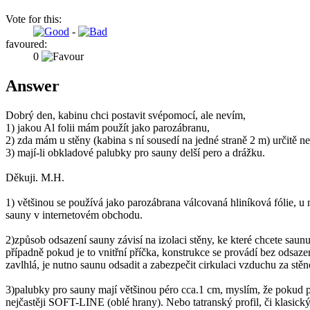
Vote for this:
-
favoured:
0
Answer
Dobrý den, kabinu chci postavit svépomocí, ale nevím,
1) jakou Al folii mám použít jako parozábranu,
2) zda mám u stěny (kabina s ní sousedí na jedné straně 2 m) určitě ne
3) mají-li obkladové palubky pro sauny delší pero a drážku.
Děkuji. M.H.
1) většinou se používá jako parozábrana válcovaná hliníková fólie, u
sauny v internetovém obchodu.
2)způsob odsazení sauny závisí na izolaci stěny, ke které chcete saunu
případně pokud je to vnitřní příčka, konstrukce se provádí bez odsa
zavlhlá, je nutno saunu odsadit a zabezpečit cirkulaci vzduchu za stěn
3)palubky pro sauny mají většinou péro cca.1 cm, myslím, že pokud po
nejčastěji SOFT-LINE (oblé hrany). Nebo tatranský profil, či klasický