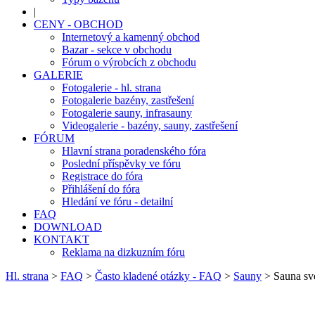
|
CENY - OBCHOD
Internetový a kamenný obchod
Bazar - sekce v obchodu
Fórum o výrobcích z obchodu
GALERIE
Fotogalerie - hl. strana
Fotogalerie bazény, zastřešení
Fotogalerie sauny, infrasauny
Videogalerie - bazény, sauny, zastřešení
FÓRUM
Hlavní strana poradenského fóra
Poslední příspěvky ve fóru
Registrace do fóra
Přihlášení do fóra
Hledání ve fóru - detailní
FAQ
DOWNLOAD
KONTAKT
Reklama na dizkuzním fóru
Hl. strana
>
FAQ
>
Často kladené otázky - FAQ
>
Sauny
> Sauna své