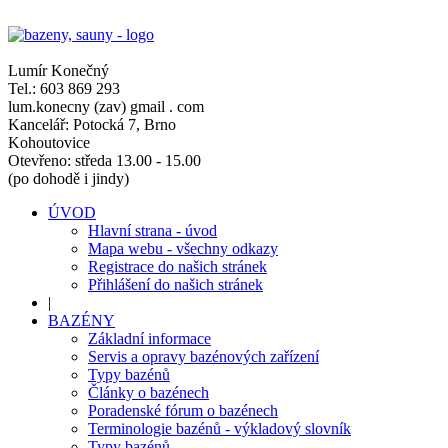
Lumír Konečný
Tel.: 603 869 293
lum.konecny (zav) gmail . com
Kancelář: Potocká 7, Brno
Kohoutovice
Otevřeno: středa 13.00 - 15.00
(po dohodě i jindy)
ÚVOD
Hlavní strana - úvod
Mapa webu - všechny odkazy
Registrace do našich stránek
Přihlášení do našich stránek
|
BAZÉNY
Základní informace
Servis a opravy bazénových zařízení
Typy bazénů
Články o bazénech
Poradenské fórum o bazénech
Terminologie bazénů - výkladový slovník
Typy bazénů