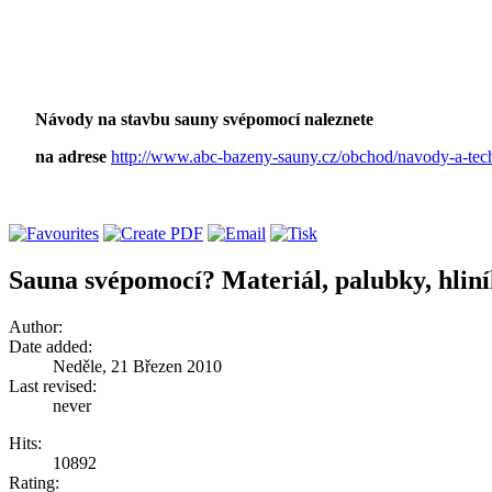
Návody na stavbu sauny svépomocí naleznete
na adrese
http://www.abc-bazeny-sauny.cz/obchod/navody-a-tec
Sauna svépomocí? Materiál, palubky, hliní
Author:
Date added:
Neděle, 21 Březen 2010
Last revised:
never
Hits:
10892
Rating: